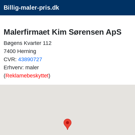
Billig-maler-pris.dk
Malerfirmaet Kim Sørensen ApS
Bøgens Kvarter 112
7400 Herning
CVR:
43890727
Erhverv: maler
(
Reklamebeskyttet
)