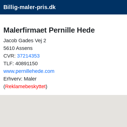
Billig-maler-pris.dk
Malerfirmaet Pernille Hede
Jacob Gades Vej 2
5610 Assens
CVR:
37214353
TLF: 40891150
www.pernillehede.com
Erhverv: Maler
(
Reklamebeskyttet
)