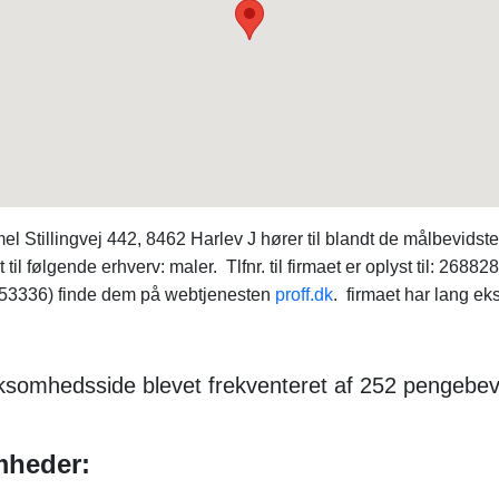
 Stillingvej 442, 8462 Harlev J hører til blandt de målbevidst
 følgende erhverv: maler. Tlfnr. til firmaet er oplyst til: 26882
53336) finde dem på webtjenesten
proff.dk
. firmaet har lang ek
ksomhedsside blevet frekventeret af 252 pengebev
mheder: