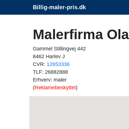
Billig-maler-pris.dk
Malerfirma Ol
Gammel Stillingvej 442
8462 Harlev J
CVR:
12653336
TLF: 26882888
Erhverv: maler
(
Reklamebeskyttet
)