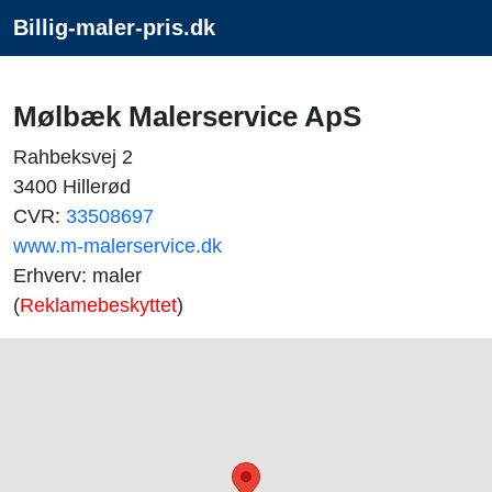
Billig-maler-pris.dk
Mølbæk Malerservice ApS
Rahbeksvej 2
3400 Hillerød
CVR:
33508697
www.m-malerservice.dk
Erhverv: maler
(
Reklamebeskyttet
)