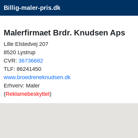
Billig-maler-pris.dk
Malerfirmaet Brdr. Knudsen Aps
Lille Elstedvej 207
8520 Lystrup
CVR:
36736682
TLF: 86241450
www.broedreneknudsen.dk
Erhverv: Maler
(
Reklamebeskyttet
)