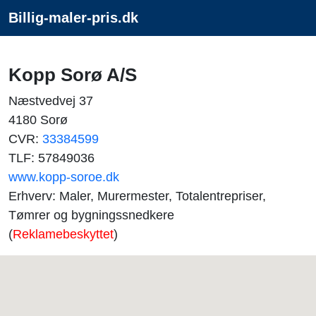
Billig-maler-pris.dk
Kopp Sorø A/S
Næstvedvej 37
4180 Sorø
CVR:
33384599
TLF: 57849036
www.kopp-soroe.dk
Erhverv: Maler, Murermester, Totalentrepriser,
Tømrer og bygningssnedkere
(
Reklamebeskyttet
)