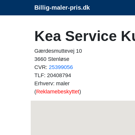
Billig-maler-pris.dk
Kea Service K
Gærdesmuttevej 10
3660 Stenløse
CVR:
25399056
TLF: 20408794
Erhverv: maler
(
Reklamebeskyttet
)