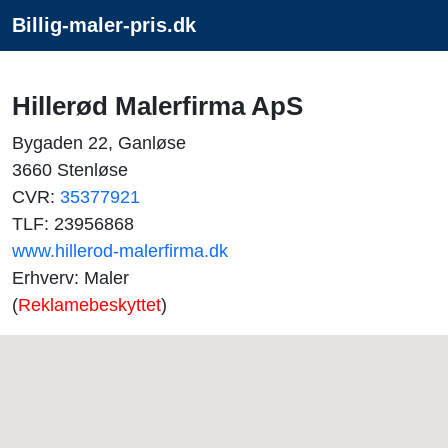
Billig-maler-pris.dk
Hillerød Malerfirma ApS
Bygaden 22, Ganløse
3660 Stenløse
CVR:
35377921
TLF: 23956868
www.hillerod-malerfirma.dk
Erhverv: Maler
(
Reklamebeskyttet
)