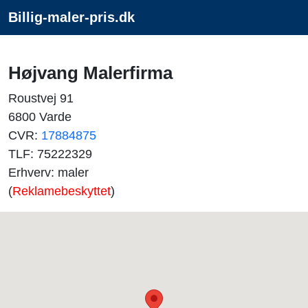
Billig-maler-pris.dk
Højvang Malerfirma
Roustvej 91
6800 Varde
CVR:
17884875
TLF: 75222329
Erhverv: maler
(
Reklamebeskyttet
)