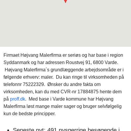
Firmaet Højvang Malerfirma er seriøs og har base i region
Syddanmark og har adressen Roustvej 91, 6800 Varde.
Højvang Malerfirma´s grundlæggende arbejdsområde er i
følgende erhverv: maler. Du kan ringe til virksomheden på
telefonnr 75222329. Ønsker du andre fakta om
virksomheden, kan du med CVR-nr 17884875 hente dem
på
proff.dk
. Med base i Varde kommune har Højvang
Malerfirma løst mange maler sager og bruger selvfølgelig
kun de bedste principper.
Seneste nyt: 491 nysgerrige besøgende i