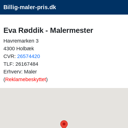
Billig-maler-pris.dk
Eva Røddik - Malermester
Havremarken 3
4300 Holbæk
CVR:
26574420
TLF: 26167484
Erhverv: Maler
(
Reklamebeskyttet
)