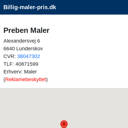
Billig-maler-pris.dk
Preben Maler
Alexandersvej 6
6640 Lunderskov
CVR:
38047302
TLF: 40871599
Erhverv: Maler
(
Reklamebeskyttet
)