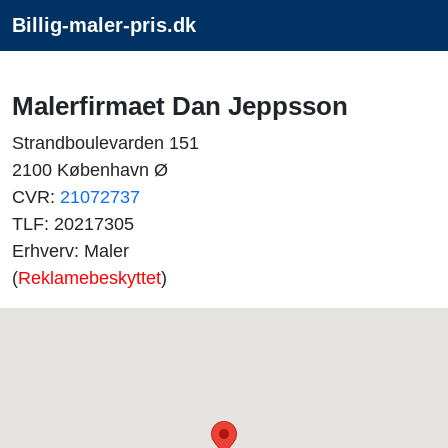
Billig-maler-pris.dk
Malerfirmaet Dan Jeppsson
Strandboulevarden 151
2100 København Ø
CVR:
21072737
TLF: 20217305
Erhverv: Maler
(
Reklamebeskyttet
)