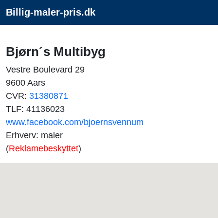
Billig-maler-pris.dk
Bjørn´s Multibyg
Vestre Boulevard 29
9600 Aars
CVR:
31380871
TLF: 41136023
www.facebook.com/bjoernsvennum
Erhverv: maler
(
Reklamebeskyttet
)