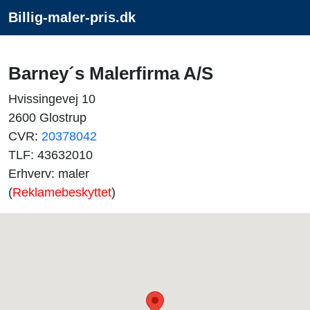
Billig-maler-pris.dk
Barney´s Malerfirma A/S
Hvissingevej 10
2600 Glostrup
CVR:
20378042
TLF: 43632010
Erhverv: maler
(
Reklamebeskyttet
)