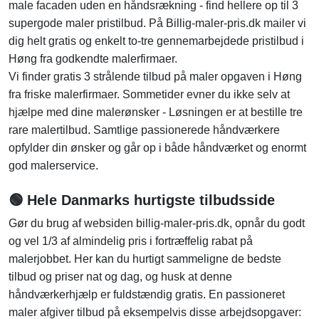
male facaden uden en håndsrækning - find hellere op til 3
supergode maler pristilbud. På Billig-maler-pris.dk mailer vi
dig helt gratis og enkelt to-tre gennemarbejdede pristilbud i
Høng fra godkendte malerfirmaer.
Vi finder gratis 3 strålende tilbud på maler opgaven i Høng
fra friske malerfirmaer. Sommetider evner du ikke selv at
hjælpe med dine malerønsker - Løsningen er at bestille tre
rare malertilbud. Samtlige passionerede håndværkere
opfylder din ønsker og går op i både håndværket og enormt
god malerservice.
🟢 Hele Danmarks hurtigste tilbudsside
Gør du brug af websiden billig-maler-pris.dk, opnår du godt
og vel 1/3 af almindelig pris i fortræffelig rabat på
malerjobbet. Her kan du hurtigt sammeligne de bedste
tilbud og priser nat og dag, og husk at denne
håndværkerhjælp er fuldstændig gratis. En passioneret
maler afgiver tilbud på eksempelvis disse arbejdsopgaver: