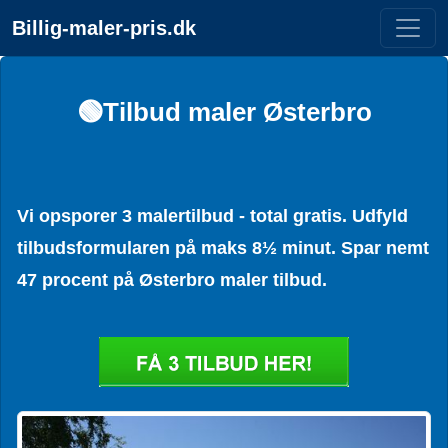
Billig-maler-pris.dk
🟢Tilbud maler Østerbro
Vi opsporer 3 malertilbud - total gratis. Udfyld
tilbudsformularen på maks 8½ minut. Spar nemt
47 procent på Østerbro maler tilbud.