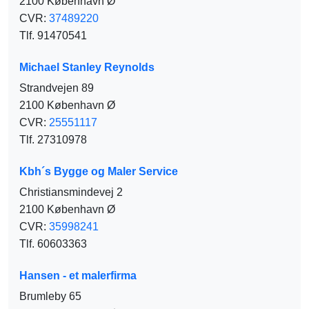
2100 København Ø
CVR:
37489220
Tlf. 91470541
Michael Stanley Reynolds
Strandvejen 89
2100 København Ø
CVR:
25551117
Tlf. 27310978
Kbh´s Bygge og Maler Service
Christiansmindevej 2
2100 København Ø
CVR:
35998241
Tlf. 60603363
Hansen - et malerfirma
Brumleby 65