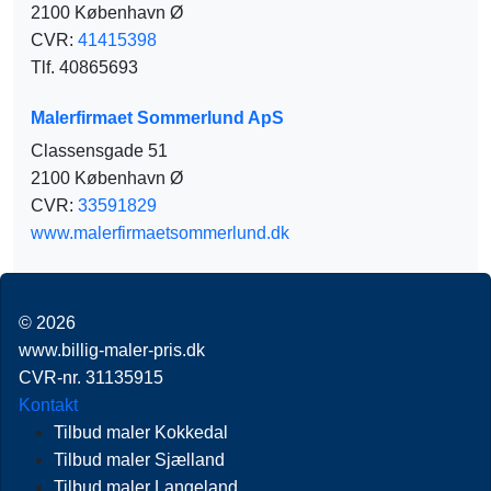
2100 København Ø
CVR:
41415398
Tlf. 40865693
Malerfirmaet Sommerlund ApS
Classensgade 51
2100 København Ø
CVR:
33591829
www.malerfirmaetsommerlund.dk
© 2026
www.billig-maler-pris.dk
CVR-nr. 31135915
Kontakt
Tilbud maler Kokkedal
Tilbud maler Sjælland
Tilbud maler Langeland