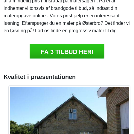
af almindelig pris i prisrabat på malersagen". På et år
indhenter vi tonsvis af brandgode tilbud, så indtast din
maleropgave online - Vores prishjælp er en interessant
løsning. Efterspørger du en maler på Østerbro? Det finder vi
en løsning på! Lad os finde en progressiv maler til dig.
Kvalitet i præsentationen