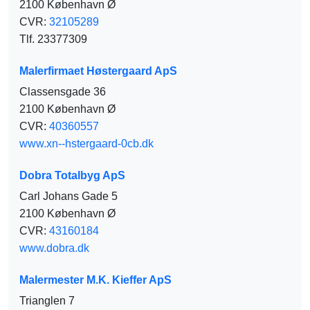
2100 København Ø
CVR:
32105289
Tlf. 23377309
Malerfirmaet Høstergaard ApS
Classensgade 36
2100 København Ø
CVR:
40360557
www.xn--hstergaard-0cb.dk
Dobra Totalbyg ApS
Carl Johans Gade 5
2100 København Ø
CVR:
43160184
www.dobra.dk
Malermester M.K. Kieffer ApS
Trianglen 7