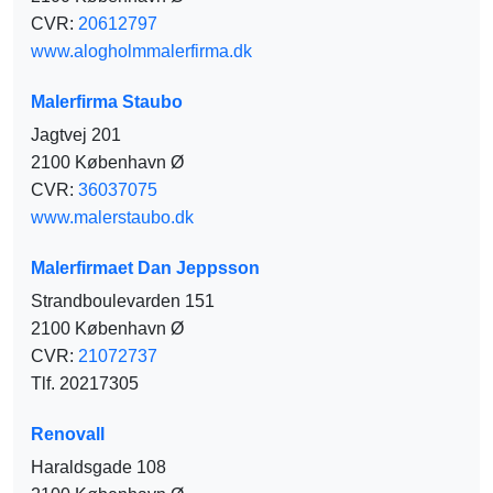
CVR:
20612797
www.alogholmmalerfirma.dk
Malerfirma Staubo
Jagtvej 201
2100 København Ø
CVR:
36037075
www.malerstaubo.dk
Malerfirmaet Dan Jeppsson
Strandboulevarden 151
2100 København Ø
CVR:
21072737
Tlf. 20217305
Renovall
Haraldsgade 108