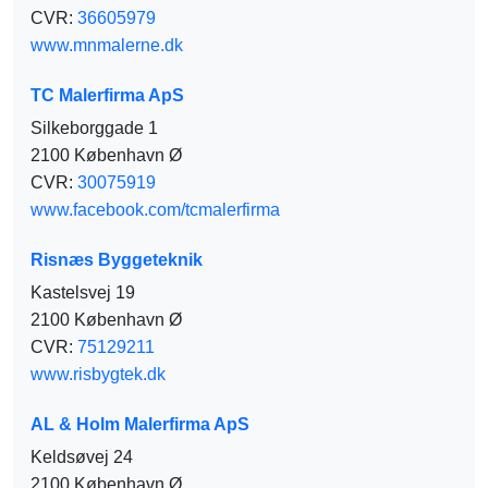
CVR:
36605979
www.mnmalerne.dk
TC Malerfirma ApS
Silkeborggade 1
2100 København Ø
CVR:
30075919
www.facebook.com/tcmalerfirma
Risnæs Byggeteknik
Kastelsvej 19
2100 København Ø
CVR:
75129211
www.risbygtek.dk
AL & Holm Malerfirma ApS
Keldsøvej 24
2100 København Ø