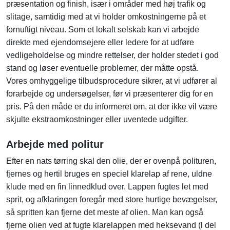
præsentation og finish, især i områder med høj trafik og
slitage, samtidig med at vi holder omkostningerne på et
fornuftigt niveau. Som et lokalt selskab kan vi arbejde
direkte med ejendomsejere eller ledere for at udføre
vedligeholdelse og mindre rettelser, der holder stedet i god
stand og løser eventuelle problemer, der måtte opstå.
Vores omhyggelige tilbudsprocedure sikrer, at vi udfører al
forarbejde og undersøgelser, før vi præsenterer dig for en
pris. På den måde er du informeret om, at der ikke vil være
skjulte ekstraomkostninger eller uventede udgifter.
Arbejde med politur
Efter en nats tørring skal den olie, der er ovenpå polituren,
fjernes og hertil bruges en speciel klarelap af rene, uldne
klude med en fin linnedklud over. Lappen fugtes let med
sprit, og afklaringen foregår med store hurtige bevægelser,
så spritten kan fjerne det meste af olien. Man kan også
fjerne olien ved at fugte klarelappen med heksevand (l del