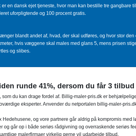
k er en dansk ejet tjeneste, hvor man kan bestille tre gangbare t
deret uforpligtende og 100 procent gratis.
nger blandt andet af, hvad, der skal udføres, og hvor stor den
atmeter, hvis væggene skal males med glans 5, mens prisen stiger 
les og slibes.
iden runde 41%, dersom du får 3 tilbud
, som du kan drage fordel af. Billig-maler-pris.dk er behjælpelige
værdige eksperter. Anvender du netportalen billig-maler-pris.dk
i fx Hedehusene, og vore partnere går aldrig på kompromis med 
ker og går op i både seriøs rådgivning og overraskende seriøs f
samtlige malerfirmaer virkelig gerne vil udarbejde tilbud.