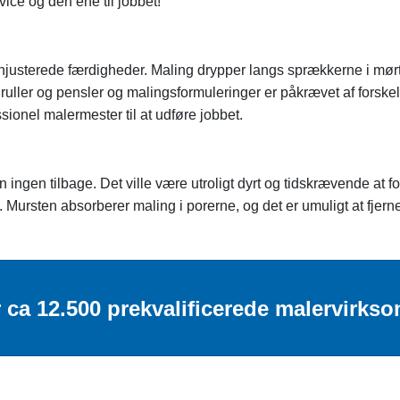
ice og den ene til jobbet!
njusterede færdigheder. Maling drypper langs sprækkerne i mørte
f ruller og pensler og malingsformuleringer er påkrævet af forske
sionel malermester til at udføre jobbet.
ingen tilbage. Det ville være utroligt dyrt og tidskrævende at f
Mursten absorberer maling i porerne, og det er umuligt at fjerne d
 ca 12.500 prekvalificerede malervirkso