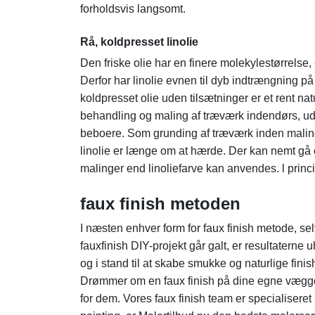
forholdsvis langsomt.
Rå, koldpresset linolie
Den friske olie har en finere molekylestørrelse, 
Derfor har linolie evnen til dyb indtrængning på
koldpresset olie uden tilsætninger er et rent na
behandling og maling af træværk indendørs, ude
beboere. Som grunding af træværk inden maling
linolie er længe om at hærde. Der kan nemt gå e
malinger end linoliefarve kan anvendes. l prin
faux finish metoden
I næsten enhver form for faux finish metode, s
fauxfinish DIY-projekt går galt, er resultatern
og i stand til at skabe smukke og naturlige fini
Drømmer om en faux finish på dine egne vægge?
for dem. Vores faux finish team er specialiseret 