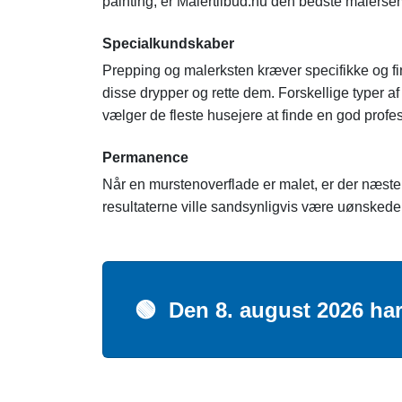
painting, er Malertilbud.nu den bedste malerserv
Specialkundskaber
Prepping og malerksten kræver specifikke og fi
disse drypper og rette dem. Forskellige typer a
vælger de fleste husejere at finde en god profes
Permanence
Når en murstenoverflade er malet, er der næsten 
resultaterne ville sandsynligvis være uønskede. 
🟢
Den 8. august 2026 har