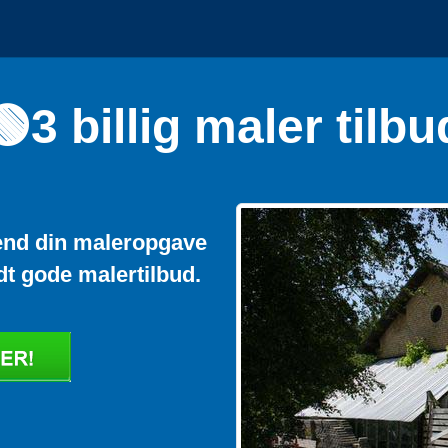
🟢3 billig maler tilbu
 Send din maleropgave
dt gode malertilbud.