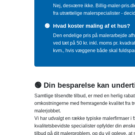
Nej, desværre ikke. Billig-maler-pris.d
fra utrættelige malerspecialister - deci
🟢
Hvad koster maling af et hus?
Den endelige pris på malerarbejde afhæ
ved tæt på 50 kr. inkl. moms pr. kvadr
kvm., hvis væggene både skal fuldspart
🟢 Din besparelse kan undert
Samtlige tilsendte tilbud, er med en herlig rabat
omkostningerne med fremragende kvalitet fra tro
malerjobbet.
Vi har udvalgt en række typiske malerfirmaer 
kvalitetsbevidste specialister opfylder din øns
tilbud på dit malerproblem, og du vil opleve, at 