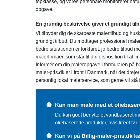
topklasse, og vores personale monitorerer naturl
opgave.
En grundig beskrivelse giver et grundigt til
Vi tilbyder dig de skarpeste malertilbud og husk
grundigt tilbud. Du modtager professionel maler
bedre situationen er forklaret, jo bedre tilbu
malerfirmaer, som står til din disposition til at
Informér om din maleropgave i formularen på bare
maler-pris.dk er i front i Danmark, når det drej
personlig lokal malerservice, som gerne vil stå 
🟢
Kan man male med et oliebaser
Du kan godt benytte et vandbaseret mi
oliebaserede produkter, hvis træet før
🟢
Kan vi på Billig-maler-pris.dk k