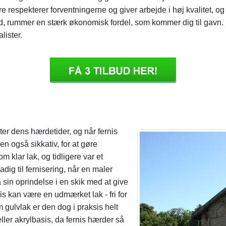
lere respekterer forventningerne og giver arbejde i høj kvalitet, o
d, rummer en stærk økonomisk fordel, som kommer dig til gavn. I
lister.
rter dens hærdetider, og når fernis
en også sikkativ, for at gøre
 klar lak, og tidligere var et
adig til fernisering, når en maler
å sin oprindelse i en skik med at give
is kan være en udmærket lak - fri for
m gulvlak er den dog i praksis helt
ller akrylbasis, da fernis hærder så