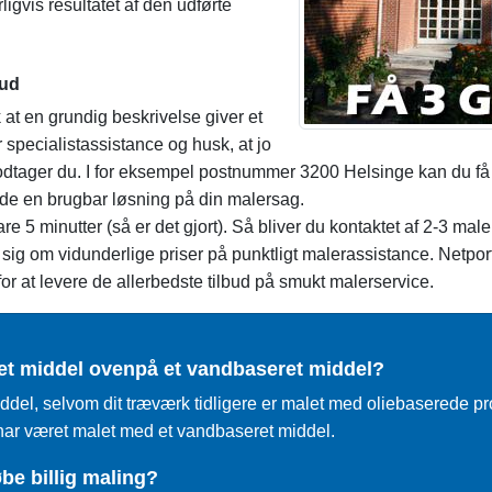
igvis resultatet af den udførte
bud
 at en grundig beskrivelse giver et
 specialistassistance og husk, at jo
d modtager du. I for eksempel postnummer 3200 Helsinge kan du få
 finde en brugbar løsning på din malersag.
 5 minutter (så er det gjort). Så bliver du kontaktet af 2-3 male
er sig om vidunderlige priser på punktligt malerassistance. Netpor
for at levere de allerbedste tilbud på smukt malerservice.
et middel ovenpå et vandbaseret middel?
ddel, selvom dit træværk tidligere er malet med oliebaserede p
 har været malet med et vandbaseret middel.
øbe billig maling?