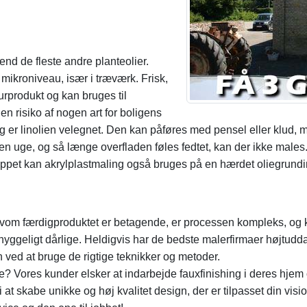
end de fleste andre planteolier.
 mikroniveau, især i træværk. Frisk,
turprodukt og kan bruges til
n risiko af nogen art for boligens
 er linolien velegnet. Den kan påføres med pensel eller klud,
n uge, og så længe overfladen føles fedtet, kan der ikke males.
cippet kan akrylplastmaling også bruges på en hærdet oliegrund
elvom færdigproduktet er betagende, er processen kompleks, og 
e uhyggeligt dårlige. Heldigvis har de bedste malerfirmaer højtu
sh ved at bruge de rigtige teknikker og metoder.
 Vores kunder elsker at indarbejde fauxfinishing i deres hjem 
i at skabe unikke og høj kvalitet design, der er tilpasset din visi