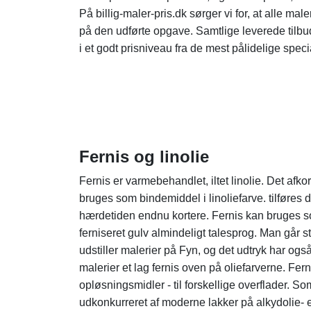
På billig-maler-pris.dk sørger vi for, at alle ma
på den udførte opgave. Samtlige leverede tilbu
i et godt prisniveau fra de mest pålidelige specia
Fernis og linolie
Fernis er varmebehandlet, iltet linolie. Det afko
bruges som bindemiddel i linoliefarve. tilføres d
hærdetiden endnu kortere. Fernis kan bruges som
ferniseret gulv almindeligt talesprog. Man går st
udstiller malerier på Fyn, og det udtryk har ogs
malerier et lag fernis oven på oliefarverne. Fern
opløsningsmidler - til forskellige overflader. So
udkonkurreret af moderne lakker på alkydolie- e