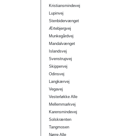
Kristiansmindevej
Lupinvej
Stenbidervænget
Ærtebjergvej
Munkegårdvej
Mandalvænget
Islandsvej
Svenstrupvej
Skippervej
Odinsvej
Langkærvej
Vegavej
Vesterløkke Alle
Mellemmarkvej
Karensmindevej
Solskrænten
Tangmosen
Nørre Alle