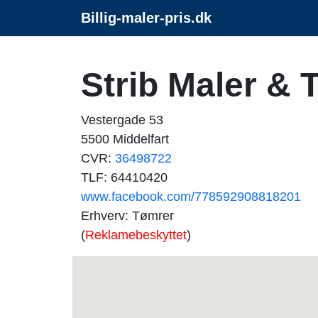
Billig-maler-pris.dk
Strib Maler & 
Vestergade 53
5500 Middelfart
CVR:
36498722
TLF: 64410420
www.facebook.com/778592908818201
Erhverv: Tømrer
(
Reklamebeskyttet
)