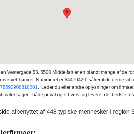
en Vestergade 53, 5500 Middelfart er en blandt mange af de ro
erhvervet Tømrer. Nummeret er 64410420, såfremt du gerne vil r
778592908818201
. Leder du efter andre oplysninger om firma
 af maler sager - både privat og erhverv, og leverer det bedste resu
side afbenyttet af 448 typiske mennesker i region
erfirmaer: