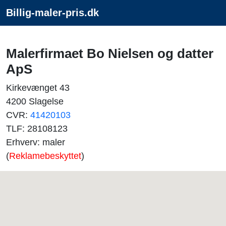
Billig-maler-pris.dk
Malerfirmaet Bo Nielsen og datter
ApS
Kirkevænget 43
4200 Slagelse
CVR:
41420103
TLF: 28108123
Erhverv: maler
(
Reklamebeskyttet
)