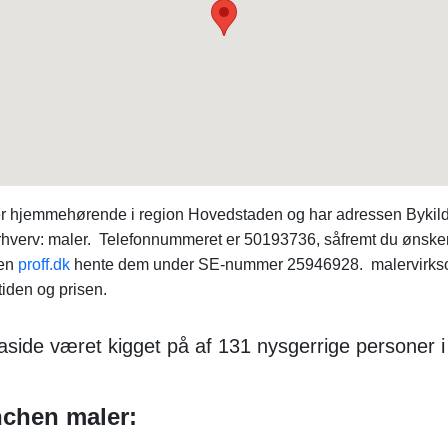
g er hjemmehørende i region Hovedstaden og har adressen Byki
verv: maler. Telefonnummeret er 50193736, såfremt du ønsker at
len
proff.dk
hente dem under SE-nummer 25946928. malervirksom
 tiden og prisen.
aside været kigget på af 131 nysgerrige personer i
nchen maler: