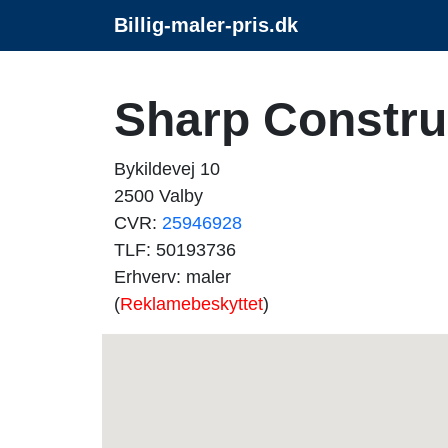
Billig-maler-pris.dk
Sharp Constru
Bykildevej 10
2500 Valby
CVR:
25946928
TLF: 50193736
Erhverv: maler
(
Reklamebeskyttet
)