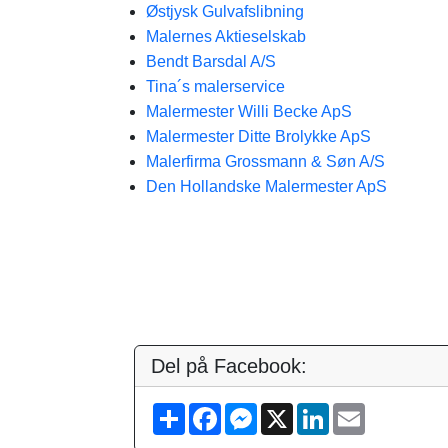
Østjysk Gulvafslibning
Malernes Aktieselskab
Bendt Barsdal A/S
Tina´s malerservice
Malermester Willi Becke ApS
Malermester Ditte Brolykke ApS
Malerfirma Grossmann & Søn A/S
Den Hollandske Malermester ApS
Del på Facebook:
S
F
M
X
L
E
h
a
e
i
m
a
c
s
n
a