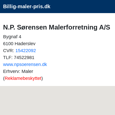
Billig-maler-pris.dk
N.P. Sørensen Malerforretning A/S
Bygnaf 4
6100 Haderslev
CVR:
15422092
TLF: 74522981
www.npsoerensen.dk
Erhverv: Maler
(
Reklamebeskyttet
)