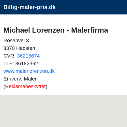
Billig-maler-pris.dk
Michael Lorenzen - Malerfirma
Rosenvej 3
8370 Hadsten
CVR:
36215674
TLF: 86182362
www.malerlorenzen.dk
Erhverv: Maler
(
Reklamebeskyttet
)