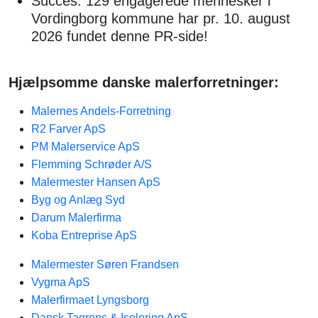
Succes: 129 engagerede mennesker i
Vordingborg kommune har pr. 10. august
2026 fundet denne PR-side!
Hjælpsomme danske malerforretninger:
Malernes Andels-Forretning
R2 Farver ApS
PM Malerservice ApS
Flemming Schrøder A/S
Malermester Hansen ApS
Byg og Anlæg Syd​
Darum Malerfirma
Koba Entreprise ApS
Malermester Søren Frandsen
Vygma ApS
Malerfirmaet Lyngsborg
Dansk Tagrens & Isolering ApS