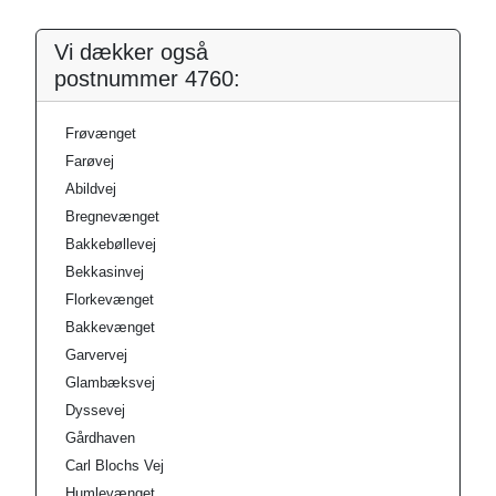
Vi dækker også
postnummer 4760:
Frøvænget
Farøvej
Abildvej
Bregnevænget
Bakkebøllevej
Bekkasinvej
Florkevænget
Bakkevænget
Garvervej
Glambæksvej
Dyssevej
Gårdhaven
Carl Blochs Vej
Humlevænget