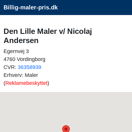
Billig-maler-pris.dk
Den Lille Maler v/ Nicolaj
Andersen
Egernvej 3
4760 Vordingborg
CVR:
36358939
Erhverv: Maler
(
Reklamebeskyttet
)