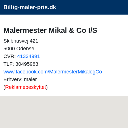
Billig-maler-pris.dk
Malermester Mikal & Co I/S
Skibhusvej 421
5000 Odense
CVR:
41334991
TLF: 30495983
www.facebook.com/MalermesterMikalogCo
Erhverv: maler
(
Reklamebeskyttet
)