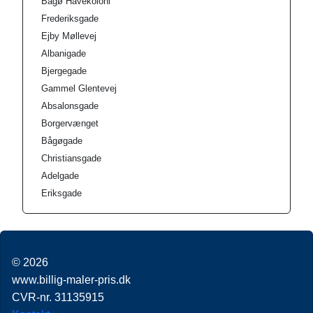
Bågø Havekoloni
Frederiksgade
Ejby Møllevej
Albanigade
Bjergegade
Gammel Glentevej
Absalonsgade
Borgervænget
Bågøgade
Christiansgade
Adelgade
Eriksgade
© 2026
www.billig-maler-pris.dk
CVR-nr. 31135915