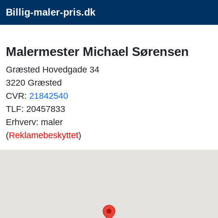
Billig-maler-pris.dk
Malermester Michael Sørensen
Græsted Hovedgade 34
3220 Græsted
CVR:
21842540
TLF: 20457833
Erhverv: maler
(
Reklamebeskyttet
)