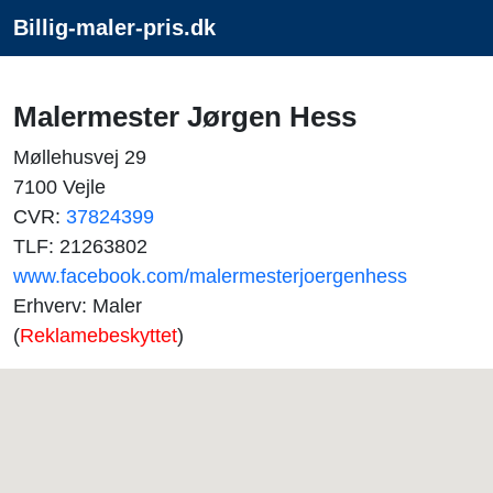
Billig-maler-pris.dk
Malermester Jørgen Hess
Møllehusvej 29
7100 Vejle
CVR:
37824399
TLF: 21263802
www.facebook.com/malermesterjoergenhess
Erhverv: Maler
(
Reklamebeskyttet
)