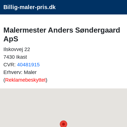
Billig-maler-pris.dk
Malermester Anders Søndergaard
ApS
Ilskovvej 22
7430 Ikast
CVR:
40481915
Erhverv: Maler
(
Reklamebeskyttet
)