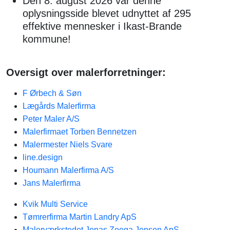
Den 8. august 2026 var denne
oplysningsside blevet udnyttet af 295
effektive mennesker i Ikast-Brande
kommune!
Oversigt over malerforretninger:
F Ørbech & Søn
Lægårds Malerfirma
Peter Maler A/S
Malerfirmaet Torben Bennetzen
Malermester Niels Svare
line.design
Houmann Malerfirma A/S
Jans Malerfirma
Kvik Multi Service
Tømrerfirma Martin Landry ApS
Malerværkstedet Jonas Zoega Jensen ApS