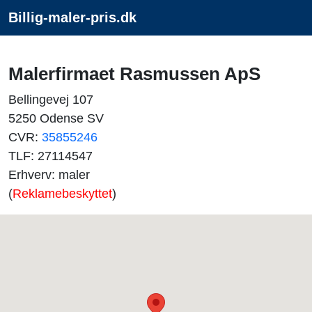
Billig-maler-pris.dk
Malerfirmaet Rasmussen ApS
Bellingevej 107
5250 Odense SV
CVR:
35855246
TLF: 27114547
Erhverv: maler
(
Reklamebeskyttet
)