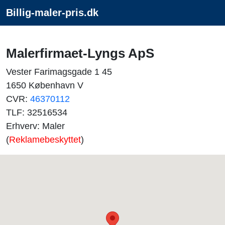
Billig-maler-pris.dk
Malerfirmaet-Lyngs ApS
Vester Farimagsgade 1 45
1650 København V
CVR:
46370112
TLF: 32516534
Erhverv: Maler
(
Reklamebeskyttet
)