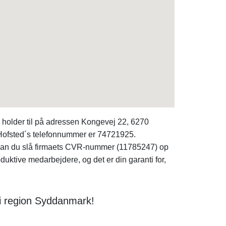
holder til på adressen Kongevej 22, 6270
 Hofsted´s telefonnummer er 74721925.
, kan du slå firmaets CVR-nummer (11785247) op
ktive medarbejdere, og det er din garanti for,
i region Syddanmark!