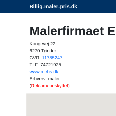
Billig-maler-pris.dk
Malerfirmaet 
Kongevej 22
6270 Tønder
CVR:
11785247
TLF: 74721925
www.mehs.dk
Erhverv: maler
(
Reklamebeskyttet
)