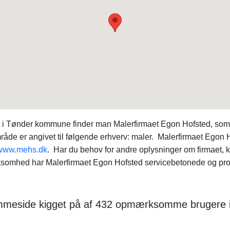
r i Tønder kommune finder man Malerfirmaet Egon Hofsted, som 
de er angivet til følgende erhverv: maler. Malerfirmaet Egon
www.mehs.dk
. Har du behov for andre oplysninger om firmaet
ksomhed har Malerfirmaet Egon Hofsted servicebetonede og produ
emmeside kigget på af 432 opmærksomme brugere 