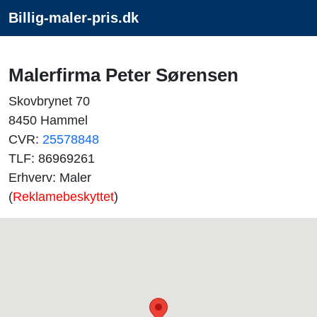
Billig-maler-pris.dk
Malerfirma Peter Sørensen
Skovbrynet 70
8450 Hammel
CVR:
25578848
TLF: 86969261
Erhverv: Maler
(
Reklamebeskyttet
)