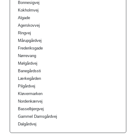
Bonnesigvej
Kokholmvej
Algade
Agerskovvej
Ringvej
Mårupgårdvej
Frederiksgade
Nørrevang
Mølgårdvej
Banegårdssti
Lærkegården
Pilgårdvej
Kløvermarken
Nordenkærvej
Basselbjergvej
Gammel Damsgårdvej
Dalgårdvej