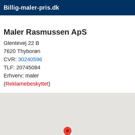
Billig-maler-pris.dk
Maler Rasmussen ApS
Glentevej 22 B
7620 Thyborøn
CVR:
30240596
TLF: 20745084
Erhverv: maler
(
Reklamebeskyttet
)