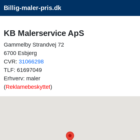
Billig-maler-pris.dk
KB Malerservice ApS
Gammelby Strandvej 72
6700 Esbjerg
CVR:
31066298
TLF: 61697049
Erhverv: maler
(
Reklamebeskyttet
)