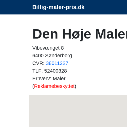
Billig-maler-pris.dk
Den Høje Mal
Vibevænget 8
6400 Sønderborg
CVR:
38011227
TLF: 52400328
Erhverv: Maler
(
Reklamebeskyttet
)