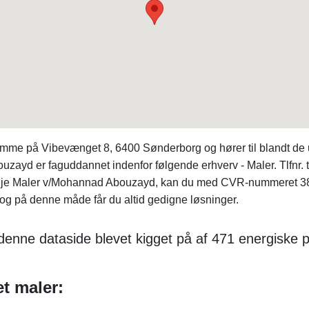
me på Vibevænget 8, 6400 Sønderborg og hører til blandt de 
d er faguddannet indenfor følgende erhverv - Maler. Tlfnr. ti
en Høje Maler v/Mohannad Abouzayd, kan du med CVR-nummeret 
 og på denne måde får du altid gedigne løsninger.
denne dataside blevet kigget på af 471 energiske 
et maler: