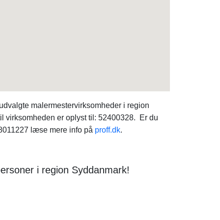
udvalgte malermestervirksomheder i region
l virksomheden er oplyst til: 52400328. Er du
38011227 læse mere info på
proff.dk
.
personer i region Syddanmark!