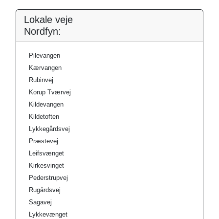
Lokale veje
Nordfyn:
Pilevangen
Kærvangen
Rubinvej
Korup Tværvej
Kildevangen
Kildetoften
Lykkegårdsvej
Præstevej
Leifsvænget
Kirkesvinget
Pederstrupvej
Rugårdsvej
Sagavej
Lykkevænget