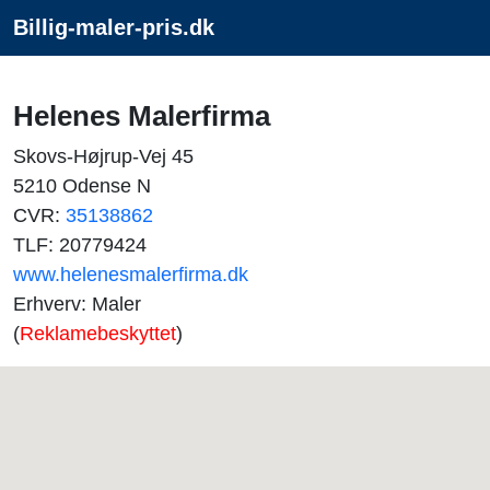
Billig-maler-pris.dk
Helenes Malerfirma
Skovs-Højrup-Vej 45
5210 Odense N
CVR:
35138862
TLF: 20779424
www.helenesmalerfirma.dk
Erhverv: Maler
(
Reklamebeskyttet
)