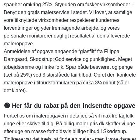
spar her omkring 25%. Styr uden om fusker virksomheder -
Benyt den gratis malerservice i stedet. Vi lover, at samtlige
vore tilknyttede virksomheder respekterer kundernes
forventninger og yder fremragende arbejde, og vores
personale monitorerer dagligt resultatet af den afleverede
maleropgave.
Anmeldelse af opgave angående “glasfilt“ fra Filippa
Damgaard, Skødstrup: God service og punktlighed. Meget
arbejdsomme og flinke folk. Spar både besværet og penge
(tæt på 25%) ved 3 storslåede fair tilbud. Opret den konkrete
maleropgave i tilbudsformularen på cirka 3¼ minut (så er
det klaret).
🟢 Her får du rabat på den indsendte opgave
Fortæl os om maleropgaven i detaljer, så vil max tre fagfolk
ringe eller skrive til dig. På billig-maler-pris.dk skaffer vi uge
efter uge en masse forholdsvis billige tilbud i Skødstrup.
Tidligere var det træls, at finde en maler - men i vore dage er