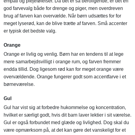
empati og plejefølelser. Da det er så beroligende, er det en
god farvevalg både for drenge og piger, men overdreven
brug af farven kan overvælde. Når børn udsættes for for
meget lyserød, kan de blive trætte af farven. Små accenter
er typisk det bedste valg.
Orange
Orange er livlig og venlig. Børn har en tendens til at lege
mere samarbejdsvilligt i orange rum, og farven fremmer
endda tillid. Dog ligesom rød kan for meget orange være
overvældende. Orange fungerer godt som accentfarve i et
børneværelse.
Gul
Gul har vist sig at forbedre hukommelse og koncentration,
hvilket er særligt godt, hvis dit barn laver lektier i sit værelse.
Gul er også forbundet med glæde og livlighed. Dog skal du
være opmærksom på, at det kan gøre det vanskeligt for et