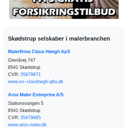
Skødstrup selskaber i malerbranchen
Malerfirma Claus Høegh ApS
Grenåvej 747
8541 Skødstrup
CVR:
35679871
www.xn--claushegh-q8a.dk
Aros Maler Entreprise A/S
Stationsvangen 5
8541 Skødstrup
CVR:
35479465
www.aros-maler.dk