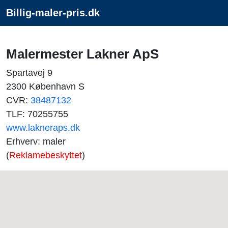
Billig-maler-pris.dk
Malermester Lakner ApS
Spartavej 9
2300 København S
CVR:
38487132
TLF: 70255755
www.lakneraps.dk
Erhverv: maler
(
Reklamebeskyttet
)