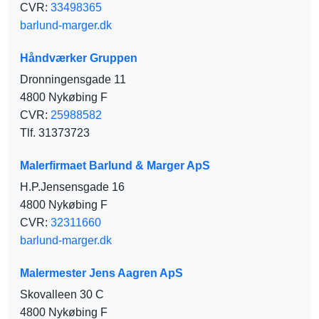
CVR:
33498365
barlund-marger.dk
Håndværker Gruppen
Dronningensgade 11
4800 Nykøbing F
CVR:
25988582
Tlf. 31373723
Malerfirmaet Barlund & Marger ApS
H.P.Jensensgade 16
4800 Nykøbing F
CVR:
32311660
barlund-marger.dk
Malermester Jens Aagren ApS
Skovalleen 30 C
4800 Nykøbing F