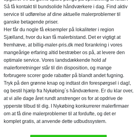
Så få kontakt til bundsolide håndværkere i dag. Find aktiv
service til udførelse af dine aktuelle malerproblemer til
ganske betagende priser.
Her får du nogle få eksempler på lokaliteter i region
Sjælland, hvor du kan få malerbistand. Det er vigtigt at
fremhæve, at billig-maler-pris.dk med forankring i vores
mangeårige erfaring altid bestræber os på, at levere den
optimale service. Vores landsdækkende hold af
malerforretninger står til din disposition, og mange
forbrugere scorer gode rabatter på blandt andet fugning.
Tryk på den grønne knap og indtast din forespørgsel i dag!,
og bestil hjælp fra Nykøbing´s håndværkere. Er du klar over,
at vi alle dage året rundt anstrenger os for at opdrive de
ypperste tilbud til dig. I Nykøbing konkurrerer malerfirmaer
om at få dine malerproblemer til at fordufte, og det er
komplet gratis, at anvende dette udbudssystem.