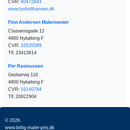
CVR:
40472843
www.lysholthansen.dk
Finn Andersen Malermester
Classensgade 12
4800 Nykøbing F
CVR:
33535589
Tlf. 23413614
Per Rasmussen
Gedservej 116
4800 Nykøbing F
CVR:
19140784
Tlf. 20922904
© 2026
www.billig-maler-pris.dk