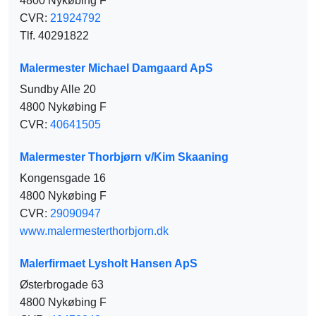
4800 Nykøbing F
CVR:
21924792
Tlf. 40291822
Malermester Michael Damgaard ApS
Sundby Alle 20
4800 Nykøbing F
CVR:
40641505
Malermester Thorbjørn v/Kim Skaaning
Kongensgade 16
4800 Nykøbing F
CVR:
29090947
www.malermesterthorbjorn.dk
Malerfirmaet Lysholt Hansen ApS
Østerbrogade 63
4800 Nykøbing F