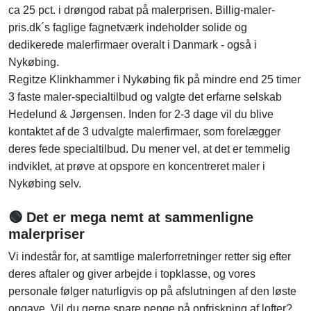
ca 25 pct. i drøngod rabat på malerprisen. Billig-maler-
pris.dk´s faglige fagnetværk indeholder solide og
dedikerede malerfirmaer overalt i Danmark - også i
Nykøbing.
Regitze Klinkhammer i Nykøbing fik på mindre end 25 timer
3 faste maler-specialtilbud og valgte det erfarne selskab
Hedelund & Jørgensen. Inden for 2-3 dage vil du blive
kontaktet af de 3 udvalgte malerfirmaer, som forelægger
deres fede specialtilbud. Du mener vel, at det er temmelig
indviklet, at prøve at opspore en koncentreret maler i
Nykøbing selv.
🟢 Det er mega nemt at sammenligne
malerpriser
Vi indestår for, at samtlige malerforretninger retter sig efter
deres aftaler og giver arbejde i topklasse, og vores
personale følger naturligvis op på afslutningen af den løste
opgave. Vil du gerne spare penge på opfriskning af lofter?