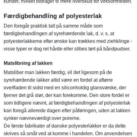
kunder, hvilket bidrager til mere overskud for virksomheden.
Færdigbehandlíng af polyesterlak
Den foregår praktisk talt på samme måde som
færdigbehandlingen af syrehærdende lak, d. v. s. at
polyesterlakkerne efter ønske kan trækkes med ziehklinge -
visse typer er dog ret hårde eller slibes tørt på båndpudser.
Matslibning af lakken
Matsliber man lakken færdig, vil det ligesom på de
syrehærdende lakker altid være en fordel at aftørre
overfladen til sidst med en siliconholdig glansvæske, der
fjerner det grå slør, der kan forekomme. Den store fordel er
som tidligere nævnt, at færdigbehandlingen af polyesterlak
kan foregå allerede dagen efter påføringen, uden at lakken
synker nævneværdigt over porerne.
De første fabrikater af danske polyesterlakker er da dette
skrives så småt ved at komme i handelen. Om anvendelsen