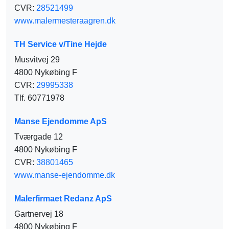
CVR:
28521499
www.malermesteraagren.dk
TH Service v/Tine Hejde
Musvitvej 29
4800 Nykøbing F
CVR:
29995338
Tlf. 60771978
Manse Ejendomme ApS
Tværgade 12
4800 Nykøbing F
CVR:
38801465
www.manse-ejendomme.dk
Malerfirmaet Redanz ApS
Gartnervej 18
4800 Nykøbing F