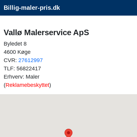
Billig-maler-pris.dk
Vallø Malerservice ApS
Byledet 8
4600 Køge
CVR:
27612997
TLF: 56822417
Erhverv: Maler
(
Reklamebeskyttet
)