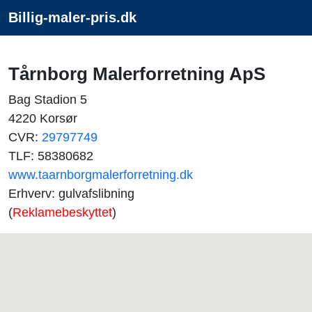
Billig-maler-pris.dk
Tårnborg Malerforretning ApS
Bag Stadion 5
4220 Korsør
CVR:
29797749
TLF: 58380682
www.taarnborgmalerforretning.dk
Erhverv: gulvafslibning
(
Reklamebeskyttet
)