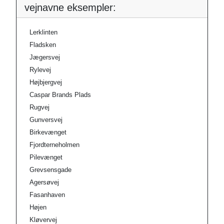
vejnavne eksempler:
Lerklinten
Fladsken
Jægersvej
Rylevej
Højbjergvej
Caspar Brands Plads
Rugvej
Gunversvej
Birkevænget
Fjordterneholmen
Pilevænget
Grevsensgade
Agersøvej
Fasanhaven
Højen
Kløvervej