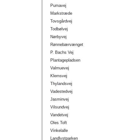
Pumavej
Markstræde
Tovsgårdvej
Todbølvej
Nørbyvej
Rønnebærvænget
P. Bachs Vej
Plantagepladsen
Valmuevej
Klemsvej
Thylandsvej
Vadestedvej
Jasminvej
Vilsundvej
Vandetvej
Oles Toft
Vinkelalle
Landlystparken