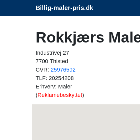
Billig-maler-pris.dk
Rokkjærs Male
Industrivej 27
7700 Thisted
CVR:
25976592
TLF: 20254208
Erhverv: Maler
(
Reklamebeskyttet
)