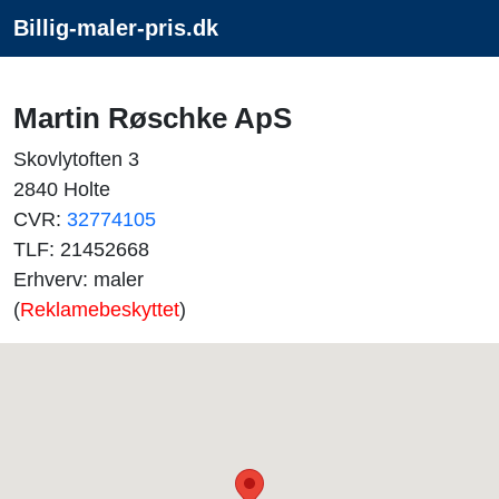
Billig-maler-pris.dk
Martin Røschke ApS
Skovlytoften 3
2840 Holte
CVR:
32774105
TLF: 21452668
Erhverv: maler
(
Reklamebeskyttet
)