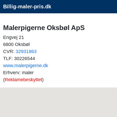
Billig-maler-pris.dk
Malerpigerne Oksbøl ApS
Engvej 21
6800 Oksbøl
CVR:
32931863
TLF: 30226544
www.malerpigerne.dk
Erhverv: maler
(
Reklamebeskyttet
)