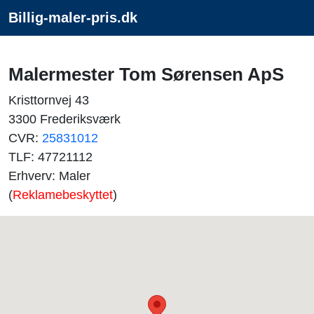
Billig-maler-pris.dk
Malermester Tom Sørensen ApS
Kristtornvej 43
3300 Frederiksværk
CVR:
25831012
TLF: 47721112
Erhverv: Maler
(
Reklamebeskyttet
)