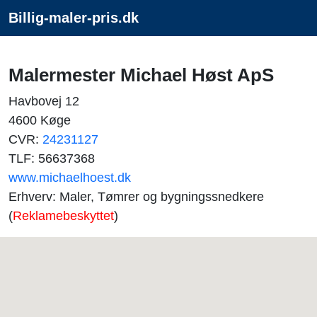
Billig-maler-pris.dk
Malermester Michael Høst ApS
Havbovej 12
4600 Køge
CVR:
24231127
TLF: 56637368
www.michaelhoest.dk
Erhverv: Maler, Tømrer og bygningssnedkere
(
Reklamebeskyttet
)