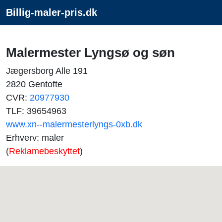
Billig-maler-pris.dk
Malermester Lyngsø og søn
Jægersborg Alle 191
2820 Gentofte
CVR:
20977930
TLF: 39654963
www.xn--malermesterlyngs-0xb.dk
Erhverv: maler
(
Reklamebeskyttet
)