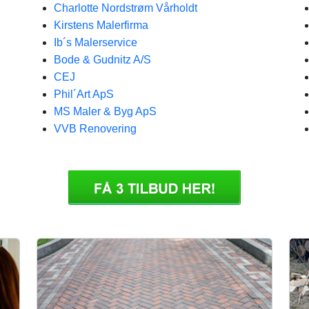
Charlotte Nordstrøm Vårholdt
Kirstens Malerfirma
Ib´s Malerservice
Bode & Gudnitz A/S
CEJ
Phil´Art ApS
MS Maler & Byg ApS
VVB Renovering