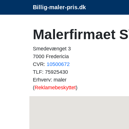
Billig-maler-pris.dk
Malerfirmaet 
Smedevænget 3
7000 Fredericia
CVR:
10500672
TLF: 75925430
Erhverv: maler
(
Reklamebeskyttet
)