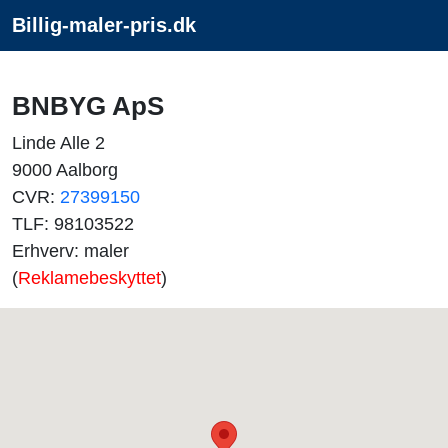
Billig-maler-pris.dk
BNBYG ApS
Linde Alle 2
9000 Aalborg
CVR:
27399150
TLF: 98103522
Erhverv: maler
(
Reklamebeskyttet
)