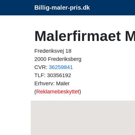
Billig-maler-pris.dk
Malerfirmaet M
Frederiksvej 18
2000 Frederiksberg
CVR:
36259841
TLF: 30356192
Erhverv: Maler
(
Reklamebeskyttet
)