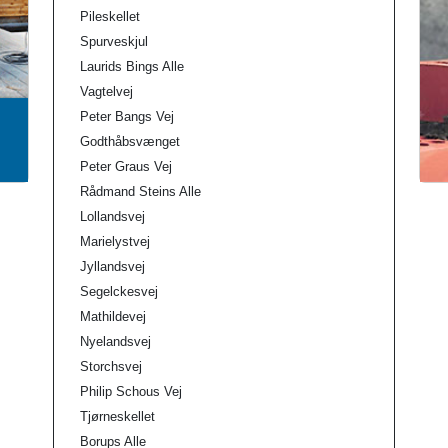
Pileskellet
Spurveskjul
Laurids Bings Alle
Vagtelvej
Peter Bangs Vej
Godthåbsvænget
Peter Graus Vej
Rådmand Steins Alle
Lollandsvej
Marielystvej
Jyllandsvej
Segelckesvej
Mathildevej
Nyelandsvej
Storchsvej
Philip Schous Vej
Tjørneskellet
Borups Alle