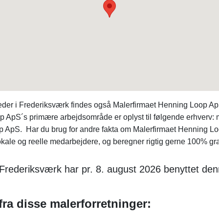
der i Frederiksværk findes også Malerfirmaet Henning Loop ApS
 ApS´s primære arbejdsområde er oplyst til følgende erhverv:
Loop ApS. Har du brug for andre fakta om Malerfirmaet Hennin
okale og reelle medarbejdere, og beregner rigtig gerne 100% grat
i Frederiksværk har pr. 8. august 2026 benyttet d
ra disse malerforretninger: