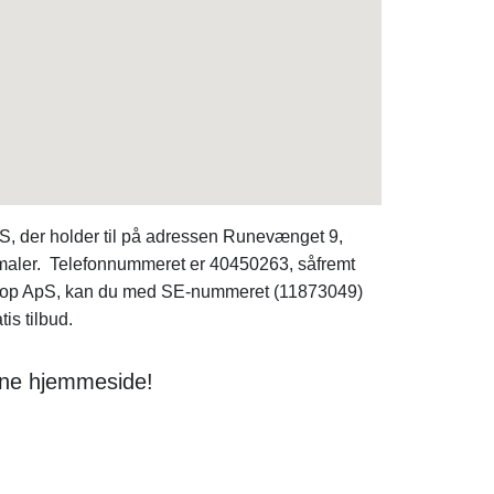
, der holder til på adressen Runevænget 9,
 maler. Telefonnummeret er 40450263, såfremt
g Loop ApS, kan du med SE-nummeret (11873049)
is tilbud.
enne hjemmeside!