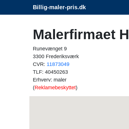
Billig-maler-pris.dk
Malerfirmaet 
Runevænget 9
3300 Frederiksværk
CVR:
11873049
TLF: 40450263
Erhverv: maler
(
Reklamebeskyttet
)